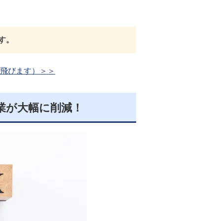
す。
飛びます）＞＞
業が大幅に削減！