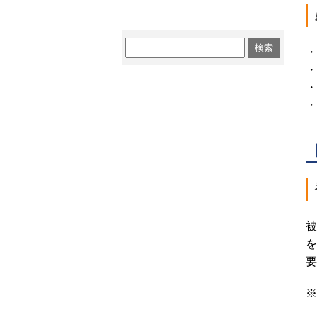
・
・
・
・
被
を
要
※