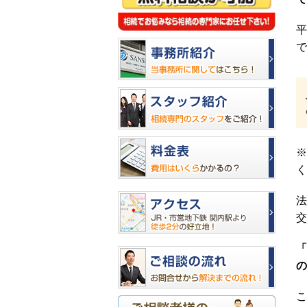
平
で
※
く
法
交
「
の
こ