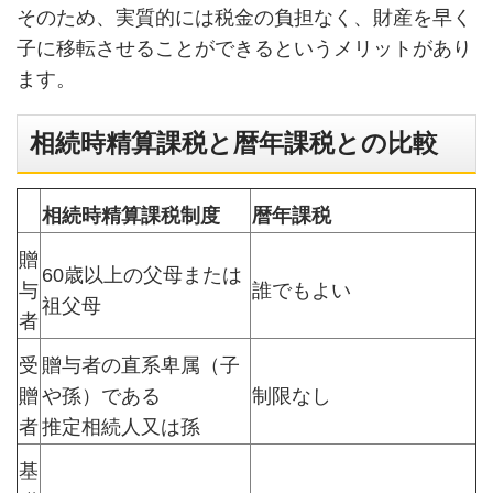
そのため、実質的には税金の負担なく、財産を早く
子に移転させることができるというメリットがあり
ます。
相続時精算課税と暦年課税との比較
相続時精算課税制度
暦年課税
贈
60歳以上の父母または
与
誰でもよい
祖父母
者
受
贈与者の直系卑属（子
贈
や孫）である
制限なし
者
推定相続人又は孫
基