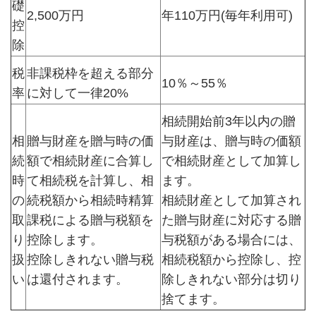
礎
2,500万円
年110万円(毎年利用可)
控
除
税
非課税枠を超える部分
10％～55％
率
に対して一律20%
相続開始前3年以内の贈
相
贈与財産を贈与時の価
与財産は、贈与時の価額
続
額で相続財産に合算し
で相続財産として加算し
時
て相続税を計算し、相
ます。
の
続税額から相続時精算
相続財産として加算され
取
課税による贈与税額を
た贈与財産に対応する贈
り
控除します。
与税額がある場合には、
扱
控除しきれない贈与税
相続税額から控除し、控
い
は還付されます。
除しきれない部分は切り
捨てます。