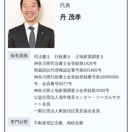
代表
丹 茂孝
保有資格
司法書士 行政書士 土地家屋調査士
神奈川県司法書士会登録第1426号
簡裁訴訟代理権認定番号第601465号
神奈川県行政書士会登録登録番号第16090386
号、会員番号5077号
神奈川県土地家屋調査士会登録第3030号
公益社団法人成年後見センター・リーガルサポ
ート会員
一般社団法人家族信託普及協会会員
専門分野
不動産登記全般、相続全般