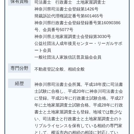
保有資格
司法書士 行政書士 土地家屋調査士
神奈川県司法書士会登録第1426号
簡裁訴訟代理権認定番号第601465号
神奈川県行政書士会登録登録番号第16090386
号、会員番号5077号
神奈川県土地家屋調査士会登録第3030号
公益社団法人成年後見センター・リーガルサポ
ート会員
一般社団法人家族信託普及協会会員
専門分野
不動産登記全般、相続全般
経歴
神奈川県司法書士会所属。平成18年度に司法書
士試験に合格し、平成20年に神奈川司法書士会
に登録。平成21年に行政書士試験合格。平成27
年に土地家屋調査士試験合格。平成28年に行政
書士と土地家屋調査士も登録。地域では数少な
い、司法書士と行政書士と土地家屋調査士のト
リプルライセンスを保有している相続の専門家
として、横浜市内の相続の相談に対応してい