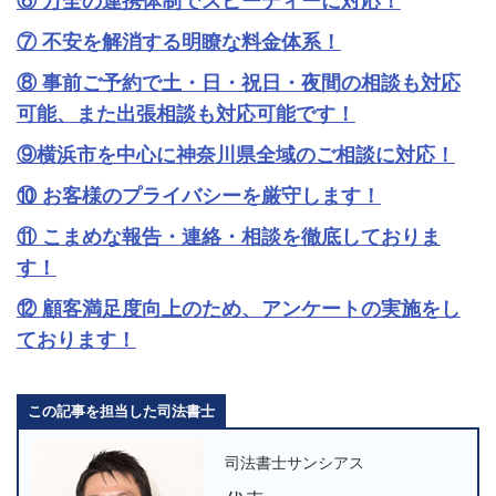
⑥ 万全の連携体制でスピーディーに対応！
⑦ 不安を解消する明瞭な料金体系！
⑧ 事前ご予約で土・日・祝日・夜間の相談も対応
可能、また出張相談も対応可能です！
⑨横浜市を中心に神奈川県全域のご相談に対応！
⑩ お客様のプライバシーを厳守します！
⑪ こまめな報告・連絡・相談を徹底しておりま
す！
⑫ 顧客満足度向上のため、アンケートの実施をし
ております！
この記事を担当した司法書士
司法書士サンシアス