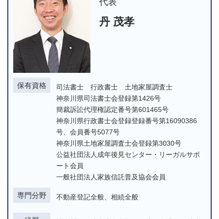
代表
丹 茂孝
保有資格
司法書士 行政書士 土地家屋調査士
神奈川県司法書士会登録第1426号
簡裁訴訟代理権認定番号第601465号
神奈川県行政書士会登録登録番号第16090386
号、会員番号5077号
神奈川県土地家屋調査士会登録第3030号
公益社団法人成年後見センター・リーガルサポ
ート会員
一般社団法人家族信託普及協会会員
専門分野
不動産登記全般、相続全般