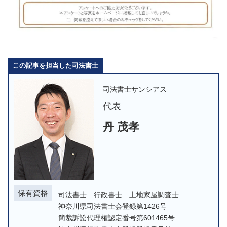
この記事を担当した司法書士
司法書士サンシアス
代表
丹 茂孝
保有資格
司法書士 行政書士 土地家屋調査士
神奈川県司法書士会登録第1426号
簡裁訴訟代理権認定番号第601465号